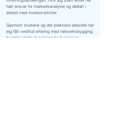
forretningsavdelingen, hvor jeg blant annet har
hatt ansvar for markedsanalyser og deltatt i
arbeid med investor-pitcher.
Gjennom studiene og det praktiske arbeidet har
jeg fått verdifull erfaring med nettverksbygging,
hvordan starte et selskap fra bunnen av,
utvikling av selskapsstrukturer og det å sette
sammen og lede effektive team. Som en del av
studiet ved Berkeley har jeg også startet mitt
eget selskap, Serti.ai, hvor jeg for tiden
fungerer som CEO.
Jeg ønsker å rette en stor takk til styret i
Andreas og K. Ludvig Endresens legat for
deres generøse støtte. Den har vært til stor
hjelp i denne spennende og lærerike perioden.
Med vennlig hilsen,
Julie Christiansen
Previous
Next