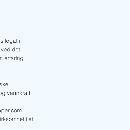
s legat i
t ved det
n erfaring
rske
og vannkraft.
kaper som
irksomhet i et