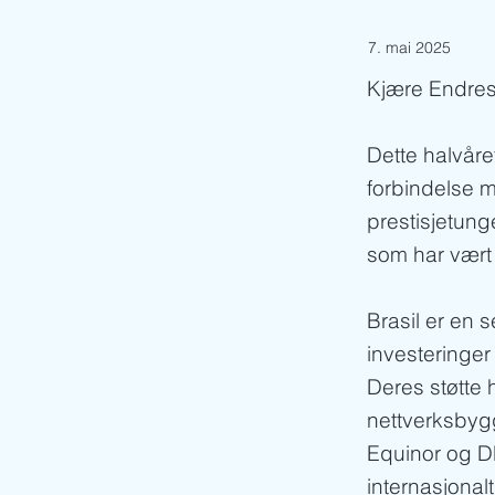
7. mai 2025
Kjære Endre
Dette halvåret
forbindelse m
prestisjetung
som har vært
Brasil er en 
investeringer
Deres støtte 
nettverksbyg
Equinor og DN
internasjonalt