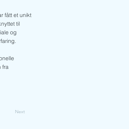
 fått et unikt
yttet til
iale og
faring.
onelle
 fra
Next