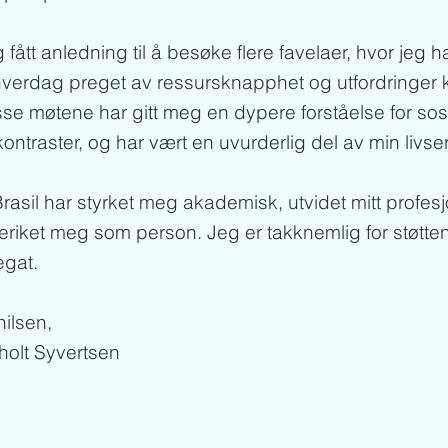
 fått anledning til å besøke flere favelaer, hvor jeg har
 hverdag preget av ressursknapphet og utfordringer kn
sse møtene har gitt meg en dypere forståelse for sos
ntraster, og har vært en uvurderlig del av min livser
rasil har styrket meg akademisk, utvidet mitt profesj
eriket meg som person. Jeg er takknemlig for støtten
gat.
ilsen,
holt Syvertsen